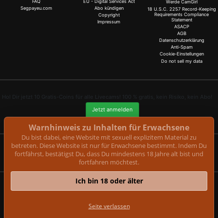
FAQ
EU - Digital Services Act
Werde CamGirl
Segpayeu.com
Abo kündigen
18 U.S.C. 2257 Record-Keeping
Requirements Compliance
Copyright
Statement
Impressum
ASACP
AGB
Datenschutzerklärung
Anti-Spam
Cookie-Einstellungen
Do not sell my data
Hol Dir jetzt 10 Gratis-Coins für alle Livecams! 100 % gratis, kein Risiko, kein Abo!
Jetzt anmelden
Warnhinweis zu Inhalten für Erwachsene
Du bist dabei, eine Website mit sexuell explizitem Material zu
betreten. Diese Website ist nur für Erwachsene bestimmt. Indem Du
Beschwerden und Entfernung von Inhalten
fortfährst, bestätigst Du, dass Du mindestens 18 Jahre alt bist und
fortfahren möchtest.
Ich bin 18 oder älter
lea.live
© Copyright:
GEONDA GmbH Zimbagasse 1 A-1140 Wien | NET-LINE Online-Dienste
Seite verlassen
GmbH, Wannenäckerstr. 25, D-74078 Heilbronn